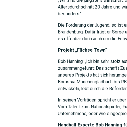
„Wir sind die jüngste Mannschaft, d
Altersdurchschnitt 20 Jahre und wi
besonders.“
Die Förderung der Jugend, so ist er
Brandenburg. Dafür trägt er Sorge u
es offenbar doch auch um die Entwi
Projekt „Füchse Town“
Bob Hanning: „Ich bin sehr stolz a
zusammengeführt: Das schafft Zusa
unseres Projekts hat sich herumge
Borussia Mönchengladbach bis RB Le
entwickeln, lebt durch die Beförde
In seinen Vorträgen spricht er übe
Vom Talent zum Nationalspieler, F
Unternehmens, oder wie eingespie
Handball-Experte Bob Hanning f