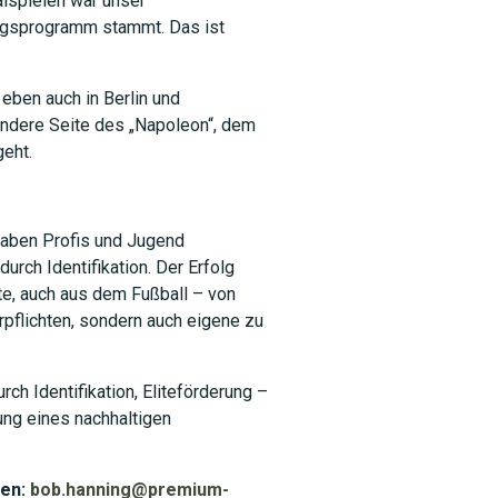
nalspielen war unser
dungsprogramm stammt. Das ist
 eben auch in Berlin und
e andere Seite des „Napoleon“, dem
geht.
 haben Profis und Jugend
rch Identifikation. Der Erfolg
te, auch aus dem Fußball – von
rpflichten, sondern auch eigene zu
ch Identifikation, Eliteförderung –
ung eines nachhaltigen
gen:
bob.hanning@premium-