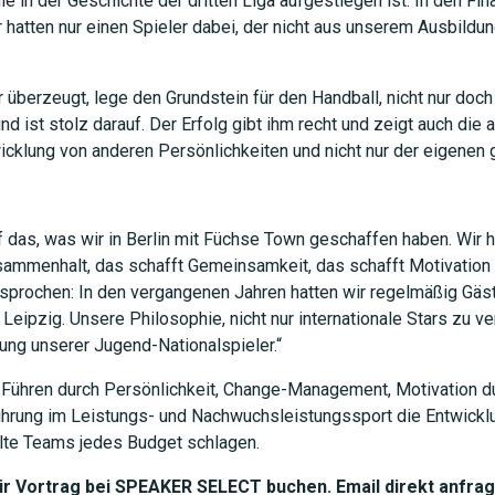
ie in der Geschichte der dritten Liga aufgestiegen ist. In den Fi
r hatten nur einen Spieler dabei, der nicht aus unserem Ausbil
 überzeugt, lege den Grundstein für den Handball, nicht nur doch
nd ist stolz darauf. Der Erfolg gibt ihm recht und zeigt auch di
cklung von anderen Persönlichkeiten und nicht nur der eigenen 
uf das, was wir in Berlin mit Füchse Town geschaffen haben. Wir
mmenhalt, das schafft Gemeinsamkeit, das schafft Motivation du
sprochen: In den vergangenen Jahren hatten wir regelmäßig Gäs
ipzig. Unsere Philosophie, nicht nur internationale Stars zu ve
rung unserer Jugend-Nationalspieler.“
r Führen durch Persönlichkeit, Change-Management, Motivation dur
ührung im Leistungs- und Nachwuchsleistungssport die Entwickl
lte Teams jedes Budget schlagen.
ür Vortrag bei SPEAKER SELECT buchen. Email direkt anfra