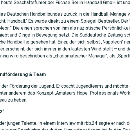
r heute Geschäftsführer der Füchse Berlin Handball GmbH ist und
s Deutschen Handballbundes zurück in die Handball-Manege ver
ht. Handball.“ Es wurde direkt zu einem Spiegel-Bestseller. Der 
eon.“ Die einen sprechen von ihm als nazistische Persönlichkei
chiebt und Dinge in Bewegung setzt. Die Süddeutsche Zeitung sch
JETZT 
he Handball je gesehen hat. Einer, der sich selbst „Napoleon“ 
er erscheint, der sich immer in den lautesten Wind stellt – und 
ning wird beschrieben als „charismatischer Manager“, als „Sportf
endförderung & Team
t der Förderung der Jugend. Er coacht Jugendteams und möchte 
 unter anderem das Konzept „Amateurs Hope. Professionals Work
veau zu heben.
2“
der jungen Talente. In einem Interview mit rbb.24 sagte er nach