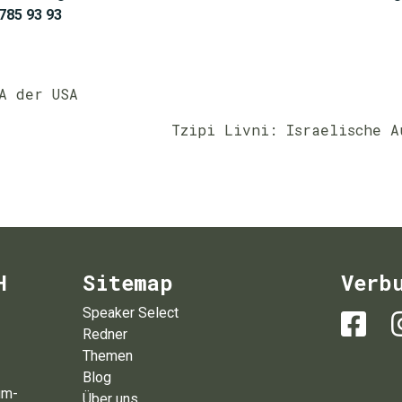
 785 93 93
A der USA
Tzipi Livni: Israelische A
H
Sitemap
Verb
Speaker Select
Redner
Themen
Blog
um-
Über uns