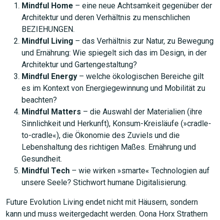
Mindful Home
– eine neue Achtsamkeit gegenüber der
JETZT SUCHEN
Architektur und deren Verhältnis zu menschlichen
BEZIEHUNGEN.
Mindful Living
– das Verhältnis zur Natur, zu Bewegung
und Ernährung: Wie spiegelt sich das im Design, in der
Architektur und Gartengestaltung?
Mindful Energy
– welche ökologischen Bereiche gilt
es im Kontext von Energiegewinnung und Mobilität zu
beachten?
Mindful Matters
– die Auswahl der Materialien (ihre
Sinnlichkeit und Herkunft), Konsum-Kreisläufe (»cradle-
to-cradle«), die Ökonomie des Zuviels und die
Lebenshaltung des richtigen Maßes. Ernährung und
Gesundheit.
Mindful Tech
– wie wirken »smarte« Technologien auf
unsere Seele? Stichwort humane Digitalisierung.
Future Evolution Living endet nicht mit Häusern, sondern
kann und muss weitergedacht werden. Oona Horx Strathern