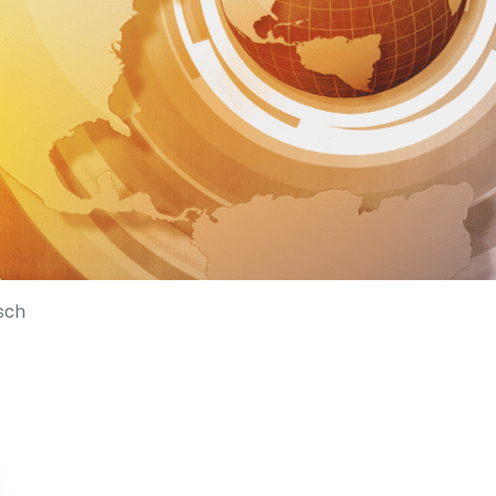
sch
JETZT 