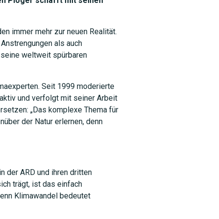
 Plöger schafft mit seinen
en immer mehr zur neuen Realität.
e Anstrengungen als auch
t seine weltweit spürbaren
maexperten. Seit 1999 moderierte
ktiv und verfolgt mit seiner Arbeit
bersetzen: „Das komplexe Thema für
nüber der Natur erlernen, denn
SUCHEN
in der ARD und ihren dritten
ch trägt, ist das einfach
 denn Klimawandel bedeutet