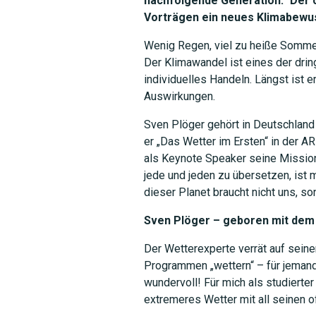
nachfolgende Generation.“ Der
Vorträgen ein neues Klimabewu
Wenig Regen, viel zu heiße Sommer
Der Klimawandel ist eines der dri
individuelles Handeln. Längst ist 
Auswirkungen.
Sven Plöger gehört in Deutschlan
er „Das Wetter im Ersten“ in der A
als Keynote Speaker seine Mission
jede und jeden zu übersetzen, ist 
dieser Planet braucht nicht uns, son
Sven Plöger – geboren mit dem
Der Wetterexperte verrät auf seiner
Programmen „wettern“ – für jemanden
wundervoll! Für mich als studiert
extremeres Wetter mit all seinen of