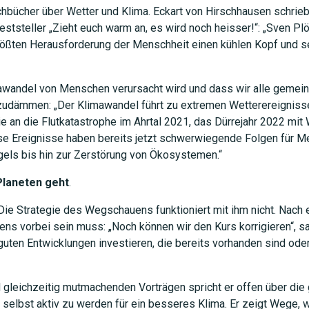
hbücher über Wetter und Klima. Eckart von Hirschhausen schrieb
tsteller „Zieht euch warm an, es wird noch heisser!“: „Sven Plö
rößten Herausforderung der Menschheit einen kühlen Kopf und 
mawandel von Menschen verursacht wird und dass wir alle geme
udämmen: „Der Klimawandel führt zu extremen Wetterereignisse
e an die Flutkatastrophe im Ahrtal 2021, das Dürrejahr 2022 mi
e Ereignisse haben bereits jetzt schwerwiegende Folgen für Me
els bis hin zur Zerstörung von Ökosystemen.“
Planeten geht
.
 Die Strategie des Wegschauens funktioniert mit ihm nicht. Nach 
ens vorbei sein muss: „Noch können wir den Kurs korrigieren“, sa
uten Entwicklungen investieren, die bereits vorhanden sind ode
d gleichzeitig mutmachenden Vorträgen spricht er offen über die
selbst aktiv zu werden für ein besseres Klima. Er zeigt Wege, w