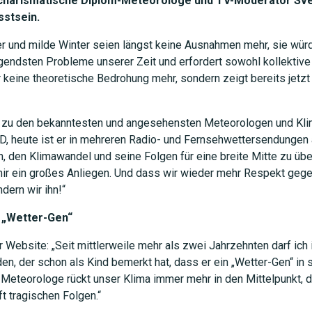
 charismatische Diplom-Meteorologe und TV-Moderator Sven
sstsein.
 und milde Winter seien längst keine Ausnahmen mehr, sie würd
ngendsten Probleme unserer Zeit und erfordert sowohl kollektiv
er keine theoretische Bedrohung mehr, sondern zeigt bereits jetz
d zu den bekanntesten und angesehensten Meteorologen und Kli
RD, heute ist er in mehreren Radio- und Fernsehwettersendungen a
, den Klimawandel und seine Folgen für eine breite Mitte zu ü
mir ein großes Anliegen. Und dass wir wieder mehr Respekt gege
dern wir ihn!“
JETZT 
 „Wetter-Gen“
 Website: „Seit mittlerweile mehr als zwei Jahrzehnten darf ich 
, der schon als Kind bemerkt hat, dass er ein „Wetter-Gen“ in si
er Meteorologe rückt unser Klima immer mehr in den Mittelpunkt,
t tragischen Folgen.“