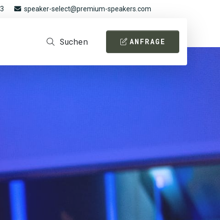
93
speaker-select@premium-speakers.com
Suchen
ANFRAGE