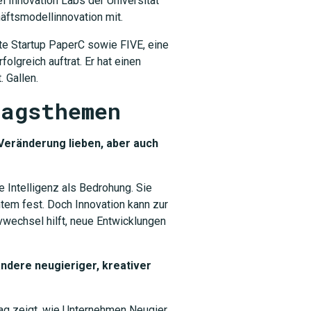
 Innovation Labs der Universität
äftsmodellinnovation mit.
te Startup PaperC sowie FIVE, eine
olgreich auftrat. Er hat einen
. Gallen.
ragsthemen
Veränderung lieben, aber auch
 Intelligenz als Bedrohung. Sie
tem fest. Doch Innovation kann zur
wechsel hilft, neue Entwicklungen
andere neugieriger, kreativer
trag zeigt, wie Unternehmen Neugier