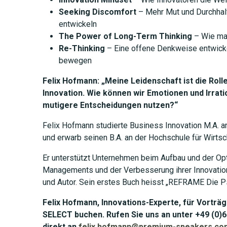
Seeking Discomfort
– Mehr Mut und Durchhal
entwickeln
The Power of Long-Term Thinking
– Wie man
Re-Thinking
– Eine offene Denkweise entwic
bewegen
Felix Hofmann: „Meine Leidenschaft ist die Roll
Innovation. Wie können wir Emotionen und Irrati
mutigere Entscheidungen nutzen?“
Felix Hofmann studierte Business Innovation M.A. an 
und erwarb seinen B.A. an der Hochschule für Wirtsch
Er unterstützt Unternehmen beim Aufbau und der Opt
Managements und der Verbesserung ihrer Innovation
und Autor. Sein erstes Buch heisst „REFRAME Die Ps
Felix Hofmann, Innovations-Experte, für Vortr
SELECT buchen. Rufen Sie uns an unter +49 (0)6
direkt an
felix.hofmann@premium-speakers.co