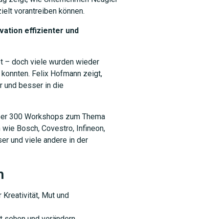
ielt vorantreiben können.
ation effizienter und
t – doch viele wurden wieder
 konnten. Felix Hofmann zeigt,
r und besser in die
SUCHEN
 über 300 Workshops zum Thema
wie Bosch, Covestro, Infineon,
er und viele andere in der
n
Kreativität, Mut und
t sehen und verändern