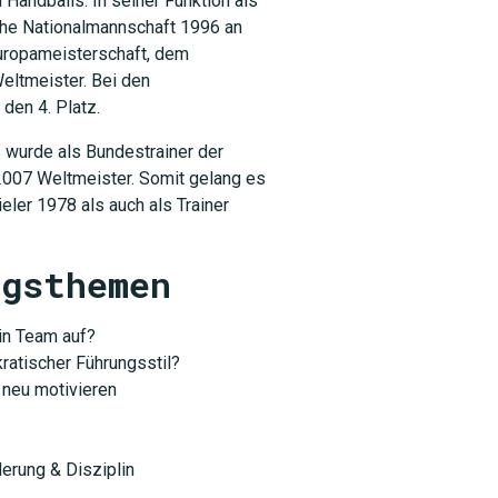
 Handballs. In seiner Funktion als
che Nationalmannschaft 1996 an
Europameisterschaft, dem
eltmeister. Bei den
den 4. Platz.
 wurde als Bundestrainer der
2007 Weltmeister. Somit gelang es
eler 1978 als auch als Trainer
agsthemen
ein Team auf?
ratischer Führungsstil?
 neu motivieren
erung & Disziplin