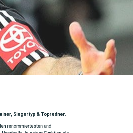
rainer, Siegertyp & Topredner.
u den renommiertesten und