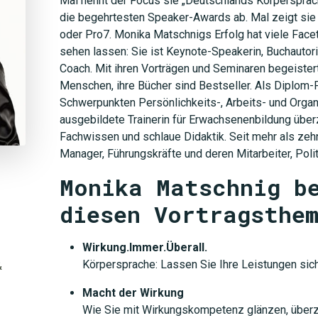
Mal nennt der Focus sie „Deutschlands Körpersprache
die begehrtesten Speaker-Awards ab. Mal zeigt sie
oder Pro7. Monika Matschnigs Erfolg hat viele Facett
sehen lassen: Sie ist Keynote-Speakerin, Buchautorin
Coach. Mit ihren Vorträgen und Seminaren begeistert
Menschen, ihre Bücher sind Bestseller. Als Diplom-
Schwerpunkten Persönlichkeits-, Arbeits- und Orga
ausgebildete Trainerin für Erwachsenenbildung über
Fachwissen und schlaue Didaktik. Seit mehr als zeh
Manager, Führungskräfte und deren Mitarbeiter, Polit
Monika Matschnig b
diesen Vortragsthe
Wirkung.Immer.Überall.
Körpersprache: Lassen Sie Ihre Leistungen sic
&
Macht der Wirkung
Wie Sie mit Wirkungskompetenz glänzen, über