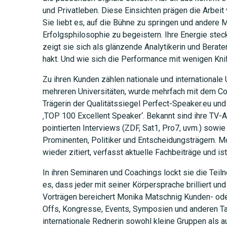
und Privatleben. Diese Einsichten prägen die Arbeit
Sie liebt es, auf die Bühne zu springen und andere 
Erfolgsphilosophie zu begeistern. Ihre Energie stec
zeigt sie sich als glänzende Analytikerin und Berater
JETZT 
hakt. Und wie sich die Performance mit wenigen Knif
Zu ihren Kunden zählen nationale und internationale
mehreren Universitäten, wurde mehrfach mit dem C
Trägerin der Qualitätssiegel Perfect-Speaker.eu und
‚TOP 100 Excellent Speaker‘. Bekannt sind ihre TV-A
pointierten Interviews (ZDF, Sat1, Pro7, uvm.) sowie
Prominenten, Politiker und Entscheidungsträgern. 
wieder zitiert, verfasst aktuelle Fachbeiträge und is
In ihren Seminaren und Coachings lockt sie die Tei
es, dass jeder mit seiner Körpersprache brilliert und
Vorträgen bereichert Monika Matschnig Kunden- oder
Offs, Kongresse, Events, Symposien und anderen Ta
internationale Rednerin sowohl kleine Gruppen als a