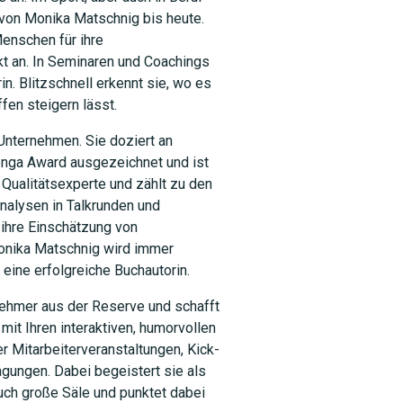
 von Monika Matschnig bis heute.
Menschen für ihre
kt an. In Seminaren und Coachings
in. Blitzschnell erkennt sie, wo es
SUCHEN
fen steigern lässt.
 Unternehmen. Sie doziert an
onga Award ausgezeichnet und ist
 Qualitätsexperte und zählt zu den
nalysen in Talkrunden und
 ihre Einschätzung von
Monika Matschnig wird immer
t eine erfolgreiche Buchautorin.
lnehmer aus der Reserve und schafft
 mit Ihren interaktiven, humorvollen
 Mitarbeiterveranstaltungen, Kick-
gungen. Dabei begeistert sie als
uch große Säle und punktet dabei