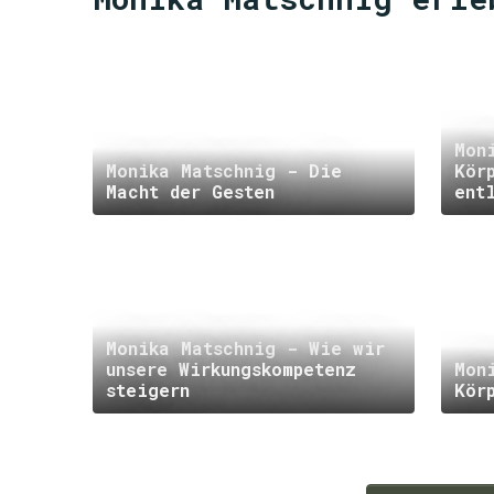
Mon
Monika Matschnig - Die
Kör
Macht der Gesten
ent
Monika Matschnig - Wie wir
unsere Wirkungskompetenz
Mon
steigern
Kör