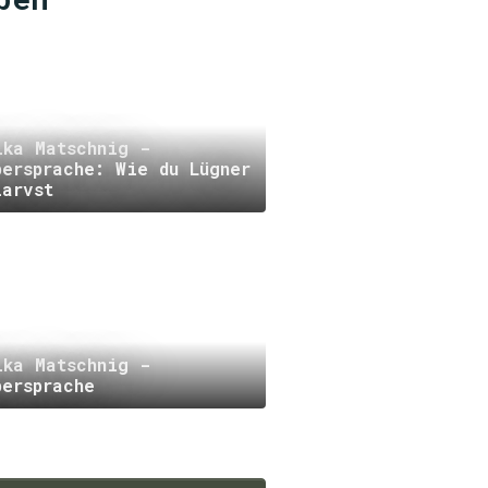
ika Matschnig -
persprache: Wie du Lügner
larvst
ika Matschnig -
persprache