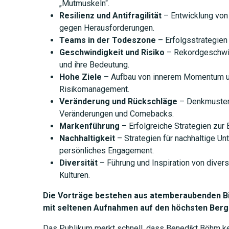
„Mutmuskeln“.
Resilienz und Antifragilität
– Entwicklung von
gegen Herausforderungen.
JETZT 
Teams in der Todeszone
– Erfolgsstrategien
Geschwindigkeit und Risiko
– Rekordgeschwin
und ihre Bedeutung.
Hohe Ziele
– Aufbau von innerem Momentum un
Risikomanagement.
Veränderung und Rückschläge
– Denkmuster 
Veränderungen und Comebacks.
Markenführung
– Erfolgreiche Strategien zur 
Nachhaltigkeit
– Strategien für nachhaltige U
persönliches Engagement.
Diversität
– Führung und Inspiration von diver
Kulturen.
Die Vorträge bestehen aus atemberaubenden Bil
mit seltenen Aufnahmen auf den höchsten Berg
Das Publikum merkt schnell, dass Benedikt Böhm ke