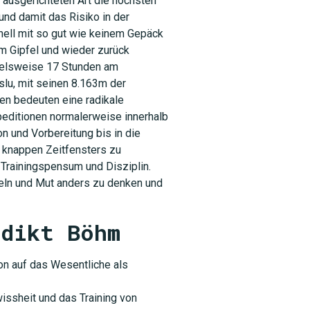
 ausgerichteten Art die höchsten
 und damit das Risiko in der
hnell mit so gut wie keinem Gepäck
m Gipfel und wieder zurück
pielsweise 17 Stunden am
lu, mit seinen 8.163m der
en bedeuten eine radikale
editionen normalerweise innerhalb
on und Vorbereitung bis in die
o knappen Zeitfensters zu
 Trainingspensum und Disziplin.
keln und Mut anders zu denken und
edikt Böhm
on auf das Wesentliche als
ssheit und das Training von