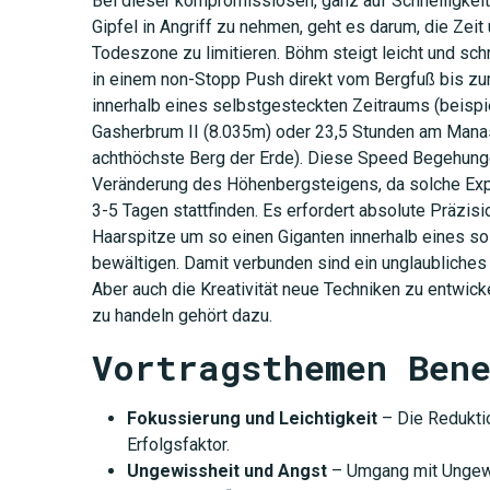
Bei dieser kompromisslosen, ganz auf Schnelligkeit
Gipfel in Angriff zu nehmen, geht es darum, die Zeit
Todeszone zu limitieren. Böhm steigt leicht und sc
in einem non-Stopp Push direkt vom Bergfuß bis zu
innerhalb eines selbstgesteckten Zeitraums (beis
Gasherbrum II (8.035m) oder 23,5 Stunden am Manas
achthöchste Berg der Erde). Diese Speed Begehung
Veränderung des Höhenbergsteigens, da solche Exp
3-5 Tagen stattfinden. Es erfordert absolute Präzisi
Haarspitze um so einen Giganten innerhalb eines s
bewältigen. Damit verbunden sind ein unglaubliches
Aber auch die Kreativität neue Techniken zu entwic
zu handeln gehört dazu.
Vortragsthemen Ben
Fokussierung und Leichtigkeit
– Die Redukti
Erfolgsfaktor.
Ungewissheit und Angst
– Umgang mit Ungewi