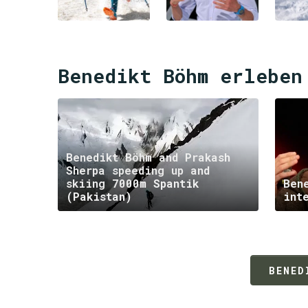
Benedikt Böhm erleben
Benedikt Böhm and Prakash
Sherpa speeding up and
skiing 7000m Spantik
Ben
(Pakistan)
int
BENED