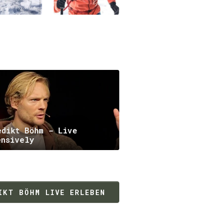
© Michael Müller
edikt Böhm - Live
ensively
IKT BÖHM LIVE ERLEBEN