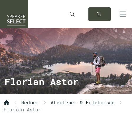
Florian Astor
© Do What Make Good
Redner
Abenteuer & Erlebnisse
Florian Astor