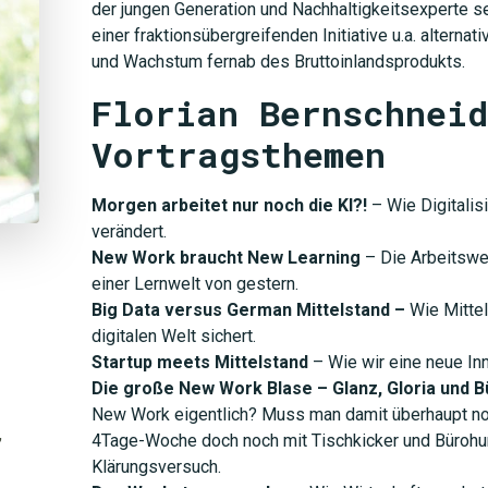
der jungen Generation und Nachhaltigkeitsexperte sei
einer fraktionsübergreifenden Initiative u.a. alter
und Wachstum fernab des Bruttoinlandsprodukts.
Florian Bernschneid
Vortragsthemen
Morgen arbeitet nur noch die KI?!
– Wie Digitalis
verändert.
New Work braucht New Learning
– Die Arbeitswel
einer Lernwelt von gestern.
Big Data versus German Mittelstand –
Wie Mittel
digitalen Welt sichert.
Startup meets Mittelstand
– Wie wir eine neue Inn
Die große New Work Blase – Glanz, Gloria und 
New Work eigentlich? Muss man damit überhaupt noc
,
4Tage-Woche doch noch mit Tischkicker und Bürohun
Klärungsversuch.