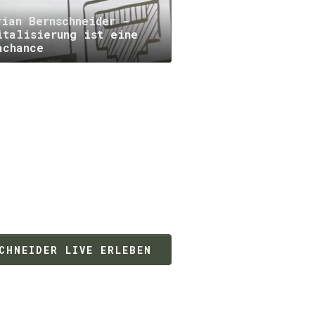
rian Bernschneider -
italisierung ist eine
achance
CHNEIDER LIVE ERLEBEN