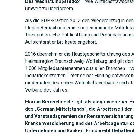
Das Wachstumsparadox
– Wie Wirtschaftswachst
Umwelt zu überfordern.
Als die FDP-Fraktion 2013 den Wiedereinzug in den
Florian Bernschneider in eine renommierte Mittelstan
Themenbereiche Public Affairs und Personalmanag
Aufsichtsrat er bis heute angehört.
2016 übernahm er die Hauptgeschäftsführung des A
Heimatregion Braunschweig-Wolfsburg und gilt dort
1.000 Mitgliedsunternehmen aus allen Branchen – v
Industriekonzernen. Unter seiner Führung entwickel
JETZT 
modernsten deutschen Wirtschaftsverbände und stan
Verband des Jahres.
Florian Bernschneider gilt als ausgewiesener E
des „German Mittelstands“, die Arbeitswelt der Z
und Vorstandsgremien der Rentenversicherung,
Krankenversicherung und der Arbeitsagentur so
Unternehmen und Banken. Er schreibt Debatten