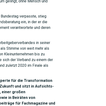
um gelingt, ohne Mensch und
 Bundestag verpasste, stieg
dsberatung ein, in der er die
ement verantwortete und deren
rbeitgeberverbandes in seiner
 als Stimme von weit mehr als
on Kleinunternehmen bis zu
te sich der Verband zu einem der
SUCHEN
d zuletzt 2020 im Finale als
xperte für die Transformation
ukunft und sitzt in Aufsichts-
 einer großen
wie in Beiräten von
beiträge für Fachmagazine und