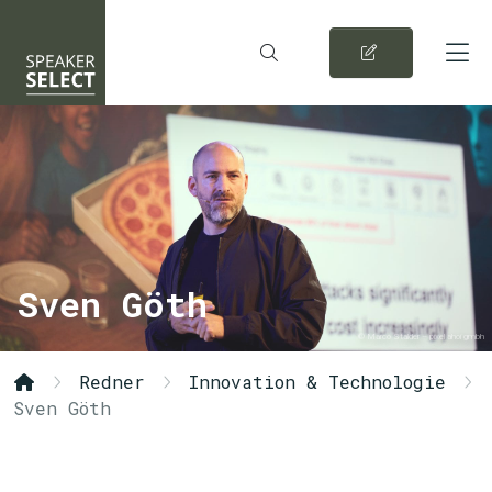
Sven Göth
© Marco Stalder – pixel ahoi gmbh
Redner
Innovation & Technologie
Sven Göth