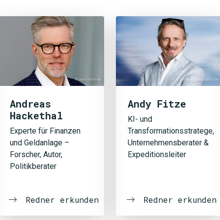
© Uwe Dettmar
© Merlin Photography Ltd
Andreas
Andy Fitze
Hackethal
KI- und
Experte für Finanzen
Transformationsstratege,
und Geldanlage –
Unternehmensberater &
Forscher, Autor,
Expeditionsleiter
Politikberater
Redner erkunden
Redner erkunden