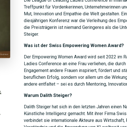
Die League of Leading Ladies Conference in Interlak
Treffpunkt für Vordenkerinnen, Unternehmerinnen und
Mut, Innovation und Empathie die Welt gestalten. Ei
diesjährigen Konferenz war die Verleihung des E
die Preisträgerin ist niemand Geringeres als die Unt
Steiger.
JETZT 
Was ist der Swiss Empowering Women Award?
Neuhaus
Der Empowering Women Award wird seit 2022 im R
Ladies Conference an eine Frau verliehen, die durch i
Engagement andere Frauen inspiriert, fördert und stä
beruflichen Erfolg, sondern vor allem um die Wirkung
andere entfaltet – sei es durch Mentoring, Innovat
&
Warum Dalith Steiger?
Dalith Steiger hat sich in den letzten Jahren einen
,
Künstliche Intelligenz gemacht. Mit ihrer Firma Swi
verbindet sie internationale Akteure aus Wirtschaft,