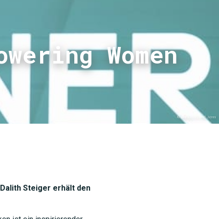
owering Women
© bildraus.ch, Rolf Jenni
Dalith Steiger erhält den