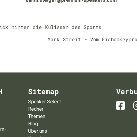
dalith.steiger@premium-speakers.com
ick hinter die Kulissen des Sports
Mark Streit - Vom Eishockeypro
H
Sitemap
Verb
Speaker Select
Redner
Themen
Blog
um-
Über uns