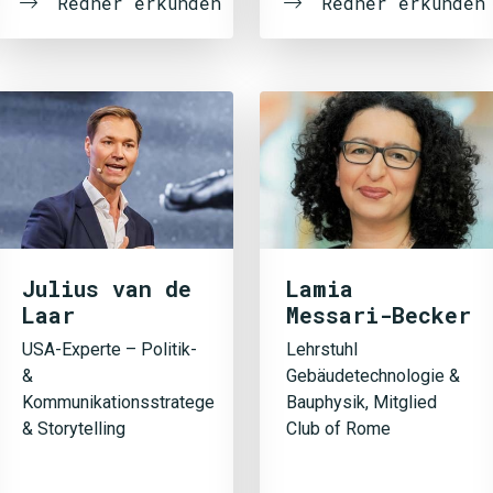
Redner erkunden
Redner erkunden
Julius van de
Lamia
Laar
Messari-Becker
USA-Experte – Politik-
Lehrstuhl
&
Gebäudetechnologie &
Kommunikationsstratege
Bauphysik, Mitglied
& Storytelling
Club of Rome