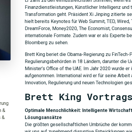
Er zählt zu den einflussreichsten Stimmen, wenn es
Finanzdienstleistungen, Künstlicher Intelligenz und
Transformation geht. Präsident Xi Jinping zitierte s
hielt bereits Keynotes für Web Summit, TED, Wired, T
DreamForce, Money2020, The Economist, Consensus
internationale Formate. Zudem war er als Experte b
Bloomberg zu sehen.
Brett King beriet die Obama-Regierung zu FinTech-Po
Regulierungsbehörden in 18 Ländern, darunter die U
Minister’s Office of the UAE. Im Jahr 2020 wurde er 
aufgenommen. International wird er für seine Arbeit 
Innovation, Regulierung und neuen Technologien ges
Brett King Vortrag
erung
n &
Optimale Menschlichkeit: Intelligente Wirtscha
s &
Lösungsansätze
Die größten gesellschaftlichen Umbrüche der komm
wir uns auf zunehmend disruptive Entwicklungen wie 