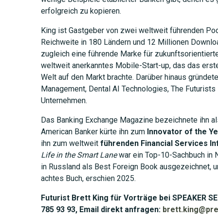
erfolgreich zu kopieren.
King ist Gastgeber von zwei weltweit führenden Po
Reichweite in 180 Ländern und 12 Millionen Downl
zugleich eine führende Marke für zukunftsorientierte
weltweit anerkanntes Mobile-Start-up, das das ers
Welt auf den Markt brachte. Darüber hinaus gründet
Management, Dental AI Technologies, The Futurists 
Unternehmen.
Das Banking Exchange Magazine bezeichnete ihn a
American Banker kürte ihn zum
Innovator of the Y
ihn zum weltweit
führenden Financial Services In
Life in the Smart Lane
war ein Top-10-Sachbuch in 
in Russland als Best Foreign Book ausgezeichnet, 
achtes Buch, erschien 2025.
Futurist Brett King für Vorträge bei SPEAKER S
785 93 93, Email direkt anfragen:
brett.king@pr