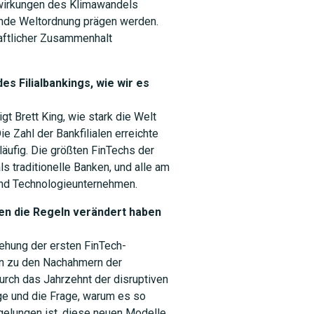
swirkungen des Klimawandels
hende Weltordnung prägen werden.
haftlicher Zusammenhalt
SUCHEN
s Filialbankings, wie wir es
t Brett King, wie stark die Welt
e Zahl der Bankfilialen erreichte
äufig. Die größten FinTechs der
 traditionelle Banken, und alle am
ind Technologieunternehmen.
en die Regeln verändert haben
tehung der ersten FinTech-
in zu den Nachahmern der
durch das Jahrzehnt der disruptiven
äge und die Frage, warum es so
 gelungen ist, diese neuen Modelle