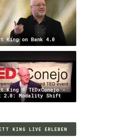
tt King on Bank 4.0
tt King @ TEDxConejo -
k 2.0: Modality Shift
ETT KING LIVE ERLEBEN