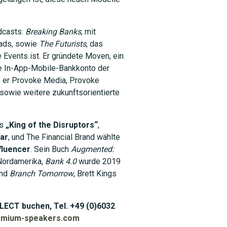
dcasts:
Breaking Banks
, mit
oads, sowie
The Futurists
, das
 Events ist. Er gründete Moven, ein
te In-App-Mobile-Bankkonto der
e er Provoke Media, Provoke
sowie weitere zukunftsorientierte
ls
„King of the Disruptors“
,
ear
, und The Financial Brand wählte
fluencer
. Sein Buch
Augmented:
Nordamerika,
Bank 4.0
wurde 2019
und
Branch Tomorrow
, Brett Kings
ELECT buchen, Tel. +49 (0)6032
emium-speakers.com