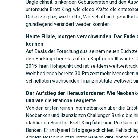
Ungleichheit, sinkenden Geburtenraten und den Au
untersucht Brett King, wie diese Kräfte die entste
Dabei zeigt er, wie Politik, Wirtschaft und gesellsc
JETZT 
grundlegend verändert werden könnten.
Heute Filiale, morgen verschwunden: Das Ende de
kennen
Auf Basis der Forschung aus seinem neuen Buch zeig
des Bankings bereits auf den Kopf gestellt wurde: Di
2015 ihren Höhepunkt und ist seitdem weltweit rückl
Welt bedienen bereits 30 Prozent mehr Menschen als
schnellsten wachsenden Finanzinstitute weltweit s
Der Aufstieg der Herausforderer: Wie Neobank
und wie die Branche reagierte
Von den ersten reinen Internetbanken über die Ents
Neobanken und lizenzierten Challenger Banks bis h
etablierten Branche: Brett King führt sein Publikum 
Banken. Er analysiert Erfolgsgeschichten, Fehlschl
wenige Beispiele etablierter Banken gibt, denen es