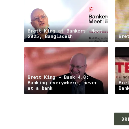
Brett King at Bankers’ Meet
2025, Bangladesh
Bre
Brett King - Bank 4.0:
Banking everywhere, never
Bre
at a bank
Ban
BR