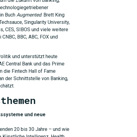
 um die Zukunft von Banking,
 technologiegetriebener
ein Buch
Augmented
. Brett King
echsauce, Singularity University,
, CES, SIBOS und viele weitere
ei CNBC, BBC, ABC, FOX und
litik und unterstützt heute
AE Central Bank und das Prime
in die Fintech Hall of Fame
an der Schnittstelle von Banking,
chätzt.
sthemen
ftssysteme und neue
enden 20 bis 30 Jahre – und wie
Künstliche Intelligenz, Health