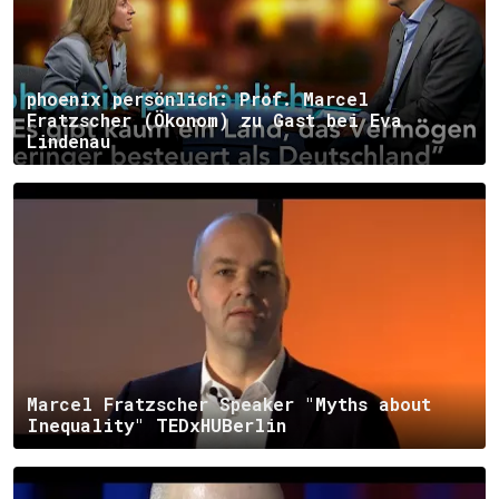
phoenix persönlich: Prof. Marcel
Fratzscher (Ökonom) zu Gast bei Eva
Lindenau
Marcel Fratzscher Speaker "Myths about
Inequality" TEDxHUBerlin