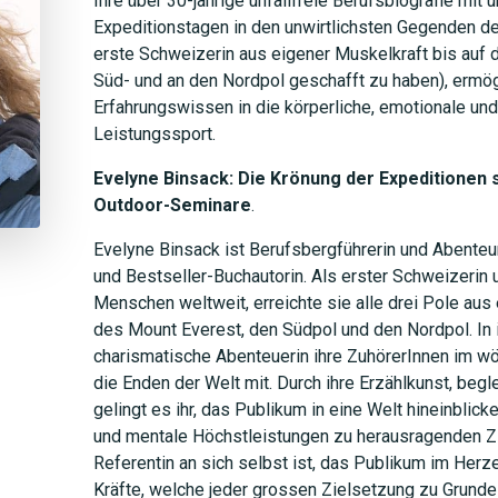
Ihre über 30-jährige unfallfreie Berufsbiografie mi
Expeditionstagen in den unwirtlichsten Gegenden de
erste Schweizerin aus eigener Muskelkraft bis auf 
Süd- und an den Nordpol geschafft zu haben), ermög
Erfahrungswissen in die körperliche, emotionale u
Leistungssport.
Evelyne Binsack: Die Krönung der Expeditionen s
Outdoor-Seminare
.
Evelyne Binsack ist Berufsbergführerin und Abenteur
und Bestseller-Buchautorin. Als erster Schweizerin u
Menschen weltweit, erreichte sie alle drei Pole aus
des Mount Everest, den Südpol und den Nordpol. In 
charismatische Abenteuerin ihre ZuhörerInnen im wö
die Enden der Welt mit. Durch ihre Erzählkunst, begl
gelingt es ihr, das Publikum in eine Welt hineinblic
und mentale Höchstleistungen zu herausragenden Zie
Referentin an sich selbst ist, das Publikum im Herz
Kräfte, welche jeder grossen Zielsetzung zu Grunde