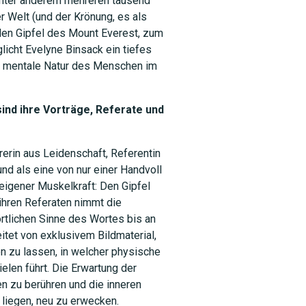
t unter anderem mehreren tausend
r Welt (und der Krönung, es als
den Gipfel des Mount Everest, zum
licht Evelyne Binsack ein tiefes
nd mentale Natur des Menschen im
ind ihre Vorträge, Referate und
erin aus Leidenschaft, Referentin
nd als eine von nur einer Handvoll
 eigener Muskelkraft: Den Gipfel
ihren Referaten nimmt die
rtlichen Sinne des Wortes bis an
eitet von exklusivem Bildmaterial,
ken zu lassen, in welcher physische
len führt. Die Erwartung der
en zu berühren und die inneren
 liegen, neu zu erwecken.