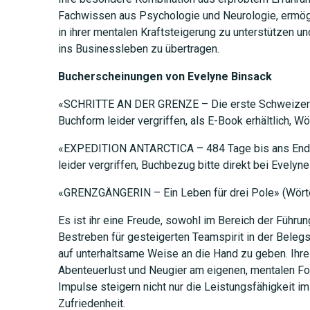
Fachwissen aus Psychologie und Neurologie, ermög
in ihrer mentalen Kraftsteigerung zu unterstützen un
ins Businessleben zu übertragen.
Bucherscheinungen von Evelyne Binsack
«SCHRITTE AN DER GRENZE – Die erste Schweizerin
Buchform leider vergriffen, als E-Book erhältlich, W
«EXPEDITION ANTARCTICA – 484 Tage bis ans Ende
leider vergriffen, Buchbezug bitte direkt bei Evely
«GRENZGÄNGERIN – Ein Leben für drei Pole» (Wört
Es ist ihr eine Freude, sowohl im Bereich der Führu
Bestreben für gesteigerten Teamspirit in der Beleg
auf unterhaltsame Weise an die Hand zu geben. Ihr
Abenteuerlust und Neugier am eigenen, mentalen For
Impulse steigern nicht nur die Leistungsfähigkeit im
Zufriedenheit.