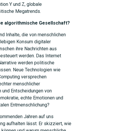
tion Y und Z, globale
itische Megatrends.
Die algorithmische Gesellschaft?
d Inhalte, die von menschlichen
lebigen Konsum digitaler
nschen ihre Nachrichten aus
gesteuert werden. Das Internet
 Narrative werden politische
ussen. Neue Technologien wie
Computing versprechen
echter menschlicher
ch und Entscheidungen von
emokratie, echte Emotionen und
talen Entmenschlichung?
 kommenden Jahren auf uns
 aufhalten lässt. Er skizziert, wie
en können und warum menschliche