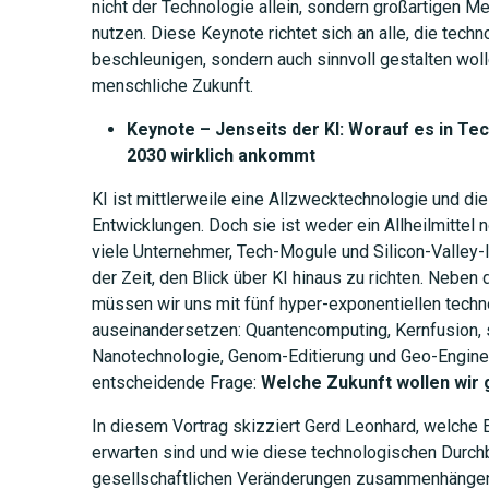
nicht der Technologie allein, sondern großartigen M
nutzen. Diese Keynote richtet sich an alle, die tech
beschleunigen, sondern auch sinnvoll gestalten wolle
menschliche Zukunft.
Keynote – Jenseits der KI: Worauf es in Te
2030 wirklich ankommt
KI ist mittlerweile eine Allzwecktechnologie und die
Entwicklungen. Doch sie ist weder ein Allheilmittel
viele Unternehmer, Tech-Mogule und Silicon-Valley-I
der Zeit, den Blick über KI hinaus zu richten. Neben
müssen wir uns mit fünf hyper-exponentiellen tech
auseinandersetzen: Quantencomputing, Kernfusion, 
Nanotechnologie, Genom-Editierung und Geo-Engineeri
entscheidende Frage:
Welche Zukunft wollen wir 
In diesem Vortrag skizziert Gerd Leonhard, welche 
erwarten sind und wie diese technologischen Durch
gesellschaftlichen Veränderungen zusammenhängen 