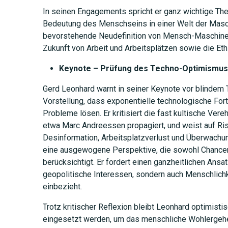
In seinen Engagements spricht er ganz wichtige Th
Bedeutung des Menschseins in einer Welt der Masc
bevorstehende Neudefinition von Mensch-Maschine
Zukunft von Arbeit und Arbeitsplätzen sowie die Eth
Keynote – Prüfung des Techno-Optimismus
Gerd Leonhard warnt in seiner Keynote vor blindem
Vorstellung, dass exponentielle technologische Forts
Probleme lösen. Er kritisiert die fast kultische Ver
etwa Marc Andreessen propagiert, und weist auf Ris
Desinformation, Arbeitsplatzverlust und Überwachung
JETZT 
eine ausgewogene Perspektive, die sowohl Chancen
berücksichtigt. Er fordert einen ganzheitlichen Ansat
geopolitische Interessen, sondern auch Menschlichke
einbezieht.
Trotz kritischer Reflexion bleibt Leonhard optimisti
eingesetzt werden, um das menschliche Wohlergehen