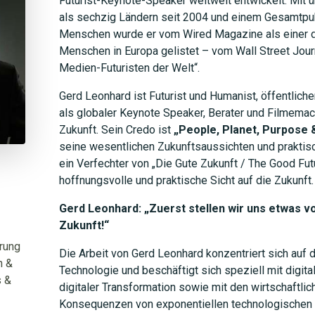
Futurist-Keynote-Speaker weltweit entwickelt. Mit
als sechzig Ländern seit 2004 und einem Gesamtpub
Menschen wurde er vom Wired Magazine als einer d
Menschen in Europa gelistet – vom Wall Street Journ
Medien-Futuristen der Welt“.
Gerd Leonhard ist Futurist und Humanist, öffentliche
als globaler Keynote Speaker, Berater und Filmemac
Zukunft. Sein Credo ist
„People, Planet, Purpose 
seine wesentlichen Zukunftsaussichten und praktis
ein Verfechter von „Die Gute Zukunft / The Good Futu
hoffnungsvolle und praktische Sicht auf die Zukunft.
Gerd Leonhard: „Zuerst stellen wir uns etwas vo
Zukunft!“
erung
Die Arbeit von Gerd Leonhard konzentriert sich auf
n &
Technologie und beschäftigt sich speziell mit digitale
s &
digitaler Transformation sowie mit den wirtschaftlic
Konsequenzen von exponentiellen technologischen