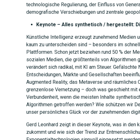
technologische Regulierung, der Einfluss von Genera
demografische Verschiebungen und zentrale geopol
Keynote – Alles synthetisch / hergestellt: 
Künstliche Intelligenz erzeugt zunehmend Medien un
kaum zu unterscheiden sind – besonders im schnell
Plattformen. Schon jetzt beziehen rund 50 % der Me
sozialen Medien, die größtenteils von Algorithmen 
verändert sich radikal, mit KI am Steuer. Gefälschte
Entscheidungen, Märkte und Gesellschaften beeinfl
Augmented Reality, das Metaverse und räumliches 
grenzenlose Vernetzung – doch was geschieht mit 
Verbundenheit, wenn die meisten Inhalte synthetis
Algorithmen getroffen werden? Wie schützen wir D
unser persönliches Glück vor der zunehmenden digi
Gerd Leonhard zeigt in dieser Keynote, was in den
zukommt und wie sich der Trend zur Entmenschlichung
Exponentialtechnologien sinnvoll eingesetzt werd