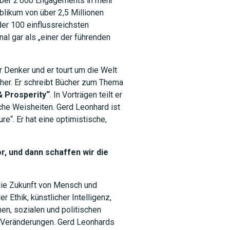
 über 2’000 Engagements in mehr
likum von über 2,5 Millionen
er 100 einflussreichsten
al gar als „einer der führenden
r Denker und er tourt um die Welt
her. Er schreibt Bücher zum Thema
& Prosperity“
. In Vorträgen teilt er
che Weisheiten. Gerd Leonhard ist
re“. Er hat eine optimistische,
r, und dann schaffen wir die
 die Zukunft von Mensch und
r Ethik, künstlicher Intelligenz,
hen, sozialen und politischen
 Veränderungen. Gerd Leonhards