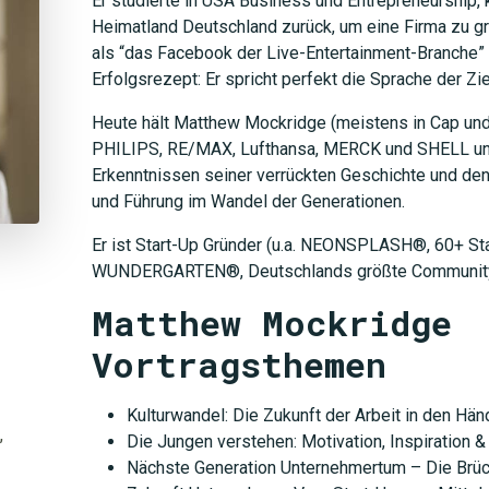
Er studierte in USA Business und Entrepreneurship, k
Heimatland Deutschland zurück, um eine Firma zu gr
als “das Facebook der Live-Entertainment-Branche”
Erfolgsrezept: Er spricht perfekt die Sprache der Zie
Heute hält Matthew Mockridge (meistens in Cap und
PHILIPS, RE/MAX, Lufthansa, MERCK und SHELL unv
Erkenntnissen seiner verrückten Geschichte und den
und Führung im Wandel der Generationen.
Er ist Start-Up Gründer (u.a. NEONSPLASH®, 60+ St
WUNDERGARTEN®, Deutschlands größte Community f
Matthew Mockridge
Vortragsthemen
Kulturwandel: Die Zukunft der Arbeit in den Hä
,
Die Jungen verstehen: Motivation, Inspiration &
Nächste Generation Unternehmertum – Die Brüc