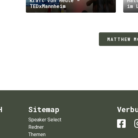
Kraft von Heute -
Mat
TEDxMannheim
im 
MATTHEW M
H
Sitemap
Verb
Speaker Select
Redner
Themen