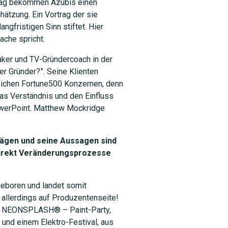
trag bekommen Azubis einen
ätzung. Ein Vortrag der sie
gfristigen Sinn stiftet. Hier
ache spricht.
aker und TV-Gründercoach in der
r Gründer?”. Seine Klienten
reichen Fortune500 Konzernen, denn
das Verständnis und den Einfluss
owerPoint. Matthew Mockridge
rägen und seine Aussagen sind
 direkt Veränderungsprozesse
geboren und landet somit
 allerdings auf Produzentenseite!
-Up NEONSPLASH® – Paint-Party,
 und einem Elektro-Festival, aus