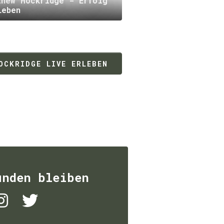
thew Mockridge - Erfolg
Leben
OCKRIDGE LIVE ERLEBEN
unden bleiben