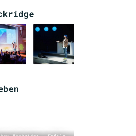
ckridge
eben