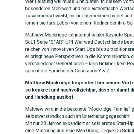
Wer Leistung will muss Sinn bieten. In diesem Vor
besonderen Mehrwert und eine authentische Wertsch
zusammenschweißt, an ihr Unternehmen bindet und lan
lernen sie fürs Leben von einem Redner der ihre Spr
Matthew Mockridge ist internationaler Keynote Spe
Sat.1 Serie “START-UP! Wer wird Deutschlands beste
reichen von innovativen Start-Ups bis zu traditions
er bringt neue Perspektiven in die Kommunikation, 
verschiedener Generationen – kein Gelaber, kein P
spricht die Sprache der Generation Y & Z.
Matthew Mockridge begeistert bei seinen Vort
so konkret und nachvollziehbar, dass er damit
und Handlung auslöst.
Matthew wird in die bekannte “Mockridge-Familie” 
selbstverständlich auch im Unterhaltungsgeschäft –
Mit nur 28 Jahren expandiert er sein erstes Start
eine Mischung aus Blue Man Group, Cirque Du Soleil